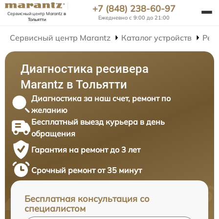
+7 (848) 238-60-97
Сервисный центр Marantz
в
Ежедневно с 9:00 до 21:00
Тольятти
Сервисный центр Marantz
Каталог устройств
Рем
Диагностика ресивера
Marantz в Тольятти
Диагностика за наш счет, ремонт по
желанию
Бесплатный выезд курьера в день
обращения
Гарантия на ремонт до 3 лет
Срочный ремонт от 35 минут
Бесплатная консультация со
специалистом